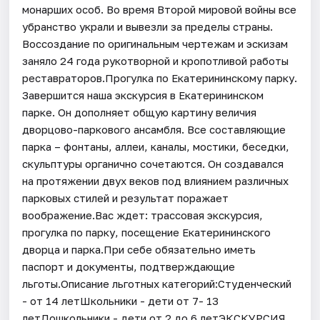
монарших особ. Во время Второй мировой войны все
убранство украли и вывезли за пределы страны.
Воссоздание по оригинальным чертежам и эскизам
заняло 24 года рукотворной и кропотливой работы
реставраторов.Прогулка по Екатерининскому парку.
Завершится наша экскурсия в Екатерининском
парке. Он дополняет общую картину величия
дворцово-паркового ансамбля. Все составляющие
парка – фонтаны, аллеи, каналы, мостики, беседки,
скульптуры органично сочетаются. Он создавался
на протяжении двух веков под влиянием различных
парковых стилей и результат поражает
воображение.Вас ждет: трассовая экскурсия,
прогулка по парку, посещение Екатерининского
дворца и парка.При себе обязательно иметь
паспорт и документы, подтверждающие
льготы.Описание льготных категорий:Студенческий
- от 14 летШкольники - дети от 7- 13
летДошкольники - дети от 2 до 6 летЭКСКУРСИЯ