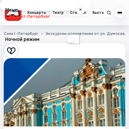
Меню
×
Концерты
Театр
Стендап
Выставки
Квест
Санкт-Петербург
Концерты
Санкт-Петербург
Экскурсии отправление от ул. Думская, д
Ночной режим
☀
☾
Театр
Стендап
Выставки
Квесты
Экскурсии
Спорт
События