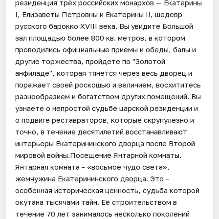
резиденция трёх российских монархов — Екатерины
I, Елизаветы Петровны и Екатерины II, шедевр
русского барокко XVIII века. Вы увидите Большой
зал площадью более 800 кв. метров, в котором
проводились официальные приемы и обеды, балы и
другие торжества, пройдете по "Золотой
анфиладе", которая тянется через весь дворец и
поражает своей роскошью и величием, восхититесь
разнообразием и богатством других помещений. Вы
узнаете о непростой судьбе царской резиденции и
о подвиге реставраторов, которые скрупулезно и
точно, в течение десятилетий восстанавливают
интерьеры Екатерининского дворца после Второй
мировой войны.Посещение Янтарной комнаты.
Янтарная комната - «восьмое чудо света»,
жемчужина Екатерининского дворца. Это -
особенная историческая ценность, судьба которой
окутана тысячами тайн. Её строительством в
течение 70 лет занималось несколько поколений