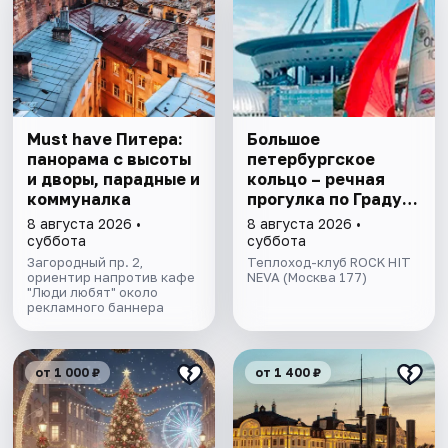
Must have Питера:
Большое
панорама с высоты
петербургское
и дворы, парадные и
кольцо – речная
коммуналка
прогулка пo Граду
на Неве с
8 августа 2026 •
8 августа 2026 •
авторской
суббота
суббота
экскурсией и живой
Загородный пр. 2,
Теплоход-клуб ROCK HIT
ориентир напротив кафе
музыкой в тёплом
NEVA (Москва 177)
"Люди любят" около
салоне теплохода
рекламного баннера
от 1 000 ₽
от 1 400 ₽