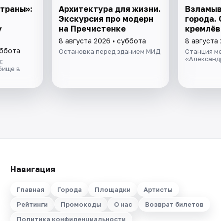
траны»:
Архитектура для жизни.
Взламыв
Экскурсия про модерн
города. 
у
на Пречистенке
кремлёв
8 августа 2026 • суббота
8 августа
уббота
Остановка перед зданием МИД
Станция м
«Александ
:
бище в
Навигация
Главная
Города
Площадки
Артисты
Рейтинги
Промокоды
О нас
Возврат билетов
Политика конфиденциальности