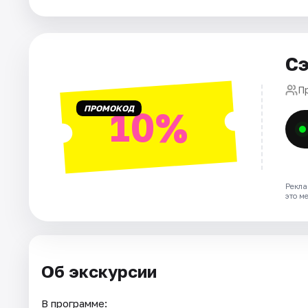
Города
Сэ
Площадки
П
Артисты
ПРОМОКОД
10%
Рейтинги
Рекла
это м
Об экскурсии
В программе: