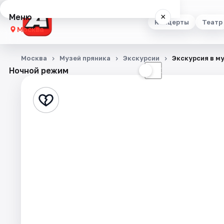
Меню
×
Концерты
Театр
Москва
Концерты
Москва
Музей пряника
Экскурсии
Экскурсия в м
Ночной режим
☀
☾
Театр
Стендап
Выставки
Квесты
Экскурсии
Спорт
События