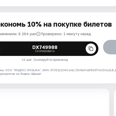
кономь 10% на покупке билетов
рименили: 8 264 раз
Проверено: 1 минуту назад
DX749988
Скопировать
1 шаг. Скопируйте промокод
ма. ООО "ЯНДЕКС МУЗЫКА", ИНН: 9705121040 erid: 25H8d7vbP8SRTvHZrUcdLB
ероприятие на Яндекс Афише!