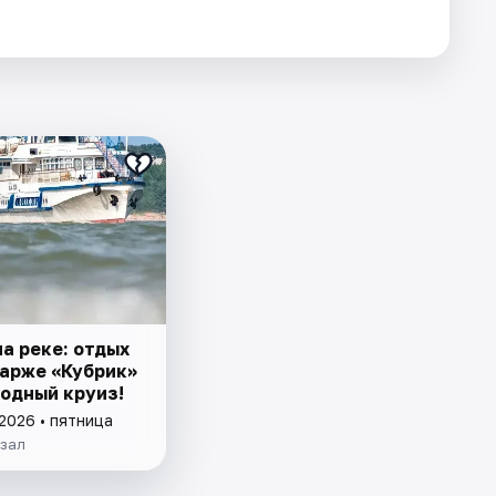
а реке: отдых
барже «Кубрик»
ходный круиз!
2026 • пятница
кзал