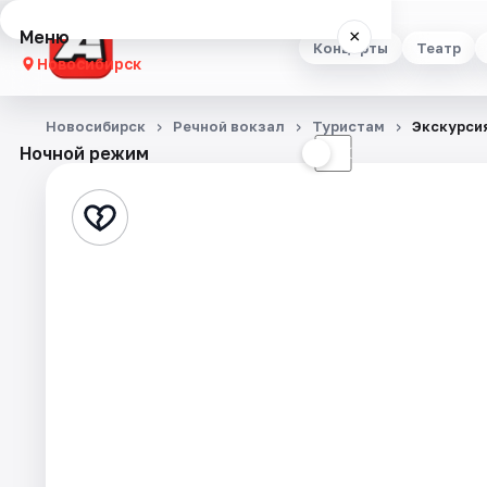
Меню
×
Концерты
Театр
Новосибирск
Концерты
Новосибирск
Речной вокзал
Туристам
Экскурсия
Ночной режим
☀
☾
Театр
Стендап
Выставки
Квесты
Экскурсии
Спорт
События