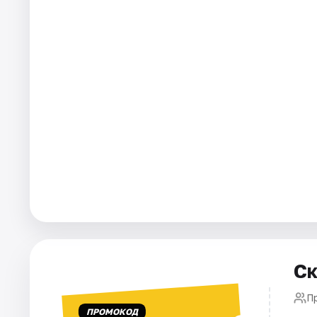
Города
Площадки
Артисты
Рейтинги
Ск
П
ПРОМОКОД