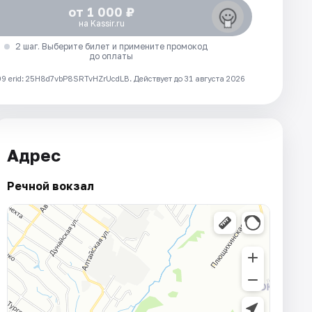
от 1 000 ₽
на Kassir.ru
2 шаг. Выберите билет и примените промокод
до оплаты
 erid: 25H8d7vbP8SRTvHZrUcdLB.
Действует до 31 августа 2026
Адрес
Речной вокзал