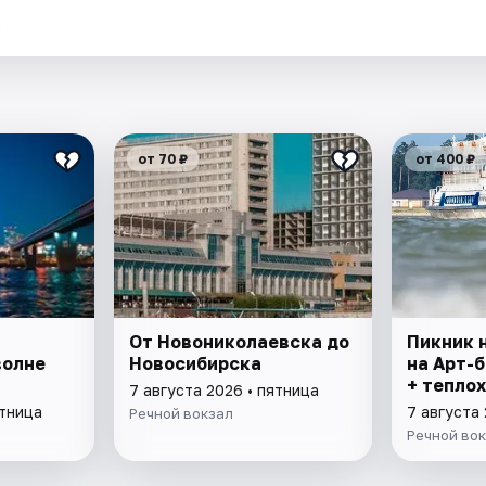
.
от 70 ₽
от 400 ₽
От Новониколаевска до
Пикник н
волне
Новосибирска
на Арт-
+ тепло
7 августа 2026 • пятница
ятница
7 августа 
Речной вокзал
Речной во