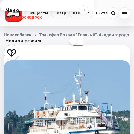
Меню
×
Концерты
Театр
Стендап
Выставки
Квест
Новосибирск
Концерты
Новосибирск
Трансфер Вокзал "Главный"-Академгородок
Ночной режим
☀
☾
Театр
Стендап
Выставки
Квесты
Экскурсии
Спорт
События