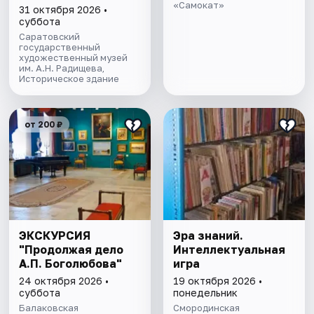
Радищевского
«Самокат»
31 октября 2026 •
музея"
суббота
Саратовский
государственный
художественный музей
им. А.Н. Радищева,
Историческое здание
от 200 ₽
ЭКСКУРСИЯ
Эра знаний.
"Продолжая дело
Интеллектуальная
А.П. Боголюбова"
игра
24 октября 2026 •
19 октября 2026 •
суббота
понедельник
Балаковская
Смородинская