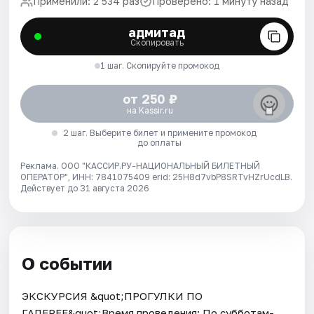
Применили: 2 534 раз
Проверено: 1 минуту назад
адмитад
Скопировать
1 шаг. Скопируйте промокод
от 250 ₽
на Kassir.ru
2 шаг. Выберите билет и примените промокод
до оплаты
Реклама. ООО "КАССИР.РУ-НАЦИОНАЛЬНЫЙ БИЛЕТНЫЙ
ОПЕРАТОР", ИНН: 7841075409 erid: 25H8d7vbP8SRTvHZrUcdLB.
Действует до 31 августа 2026
О событии
ЭКСКУРСИЯ &quot;ПРОГУЛКИ ПО
ГАЛЕРЕЕ&quot;Время проведения: По субботам-