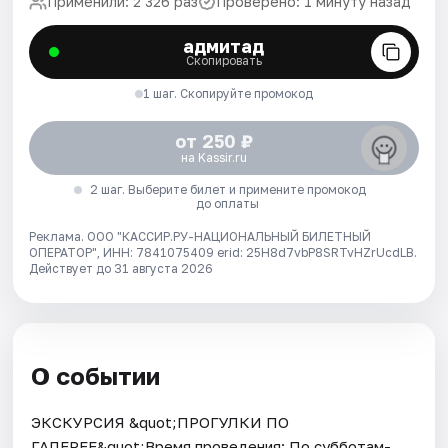
Применили: 2 326 раз
Проверено: 1 минуту назад
адмитад
Скопировать
1 шаг. Скопируйте промокод
от 250 ₽
на Kassir.ru
2 шаг. Выберите билет и примените промокод
до оплаты
Реклама. ООО "КАССИР.РУ-НАЦИОНАЛЬНЫЙ БИЛЕТНЫЙ
ОПЕРАТОР", ИНН: 7841075409 erid: 25H8d7vbP8SRTvHZrUcdLB.
Действует до 31 августа 2026
О событии
ЭКСКУРСИЯ &quot;ПРОГУЛКИ ПО
ГАЛЕРЕЕ&quot;Время проведения: По субботам-