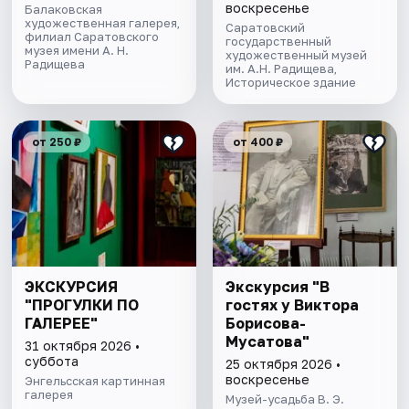
музея"
воскресенье
Балаковская
художественная галерея,
Саратовский
филиал Саратовского
государственный
музея имени А. Н.
художественный музей
Радищева
им. А.Н. Радищева,
Историческое здание
от 250 ₽
от 400 ₽
ЭКСКУРСИЯ
Экскурсия "В
"ПРОГУЛКИ ПО
гостях у Виктора
ГАЛЕРЕЕ"
Борисова-
Мусатова"
31 октября 2026 •
суббота
25 октября 2026 •
воскресенье
Энгельсская картинная
галерея
Музей-усадьба В. Э.