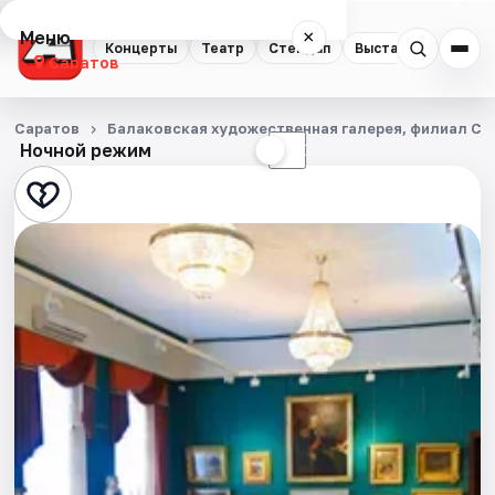
Меню
×
Концерты
Театр
Стендап
Выставки
Квест
Саратов
Концерты
Саратов
Балаковская художественная галерея, филиал Сар
Ночной режим
☀
☾
Театр
Стендап
Выставки
Квесты
Экскурсии
События