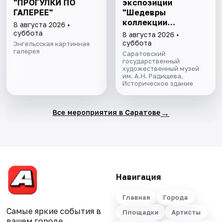
"ПРОГУЛКИ ПО
экспозиции
ГАЛЕРЕЕ"
"Шедевры
коллекции
8 августа 2026 •
Радищевского
суббота
8 августа 2026 •
музея"
суббота
Энгельсская картинная
галерея
Саратовский
государственный
художественный музей
им. А.Н. Радищева,
Историческое здание
→
Все мероприятия в Саратове
Навигация
Главная
Города
Самые яркие события в
Площадки
Артисты
вашем городе.