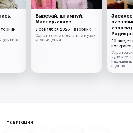
ись.
Вырезай, штампуй.
Экскурс
Мастер-класс
экспози
коллекц
вторник
1 сентября 2026 • вторник
Радищев
Саратовский областной музей
й (филиал
краеведения
30 августа
воскресе
Саратовск
художестве
Радищева,
здание
Навигация