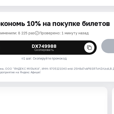
кономь 10% на покупке билетов
рименили: 8 225 раз
Проверено: 1 минуту назад
DX749988
Скопировать
1 шаг. Скопируйте промокод
ма. ООО "ЯНДЕКС МУЗЫКА", ИНН: 9705121040 erid: 25H8d7vbP8SRTvHZrUcdLB
ероприятие на Яндекс Афише!