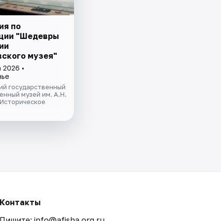
ия по
ции "Шедевры
ии
ского музея"
 2026 •
нье
ий государственный
нный музей им. А.Н.
 Историческое
Контакты
Пишите: info@afisha.org.ru