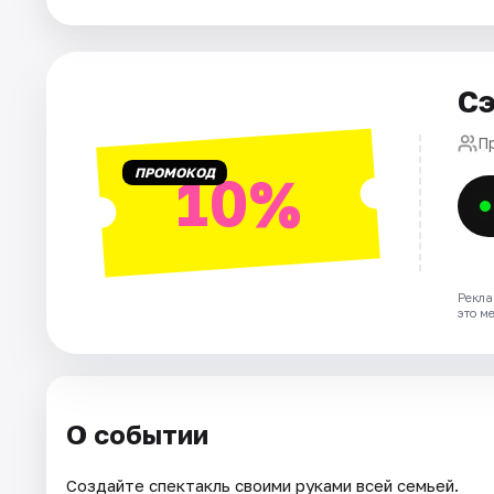
Города
Площадки
Сэ
Артисты
П
Рейтинги
ПРОМОКОД
10%
Рекла
это м
О событии
Создайте спектакль своими руками всей семьей.