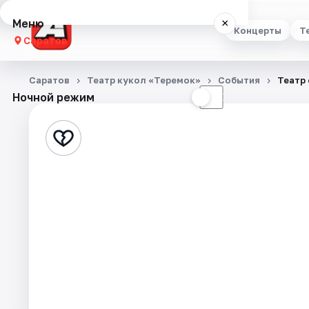
Меню
×
Концерты
Т
Саратов
Концерты
Саратов
Театр кукол «Теремок»
События
Театр
Ночной режим
☀
☾
Театр
Стендап
Выставки
Квесты
Экскурсии
События