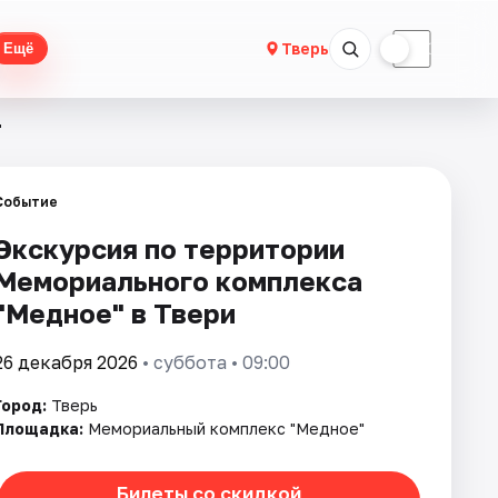
☀
☾
Тверь
Ещё
"
Событие
Экскурсия по территории
Мемориального комплекса
"Медное" в Твери
26 декабря 2026
• суббота • 09:00
Город:
Тверь
Площадка:
Мемориальный комплекс "Медное"
Билеты со скидкой