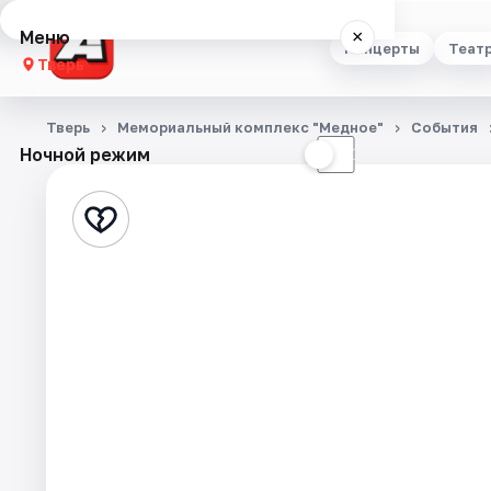
Меню
×
Концерты
Теат
Тверь
Концерты
Тверь
Мемориальный комплекс "Медное"
События
Ночной режим
☀
☾
Театр
Стендап
Выставки
Квесты
Экскурсии
Спорт
События