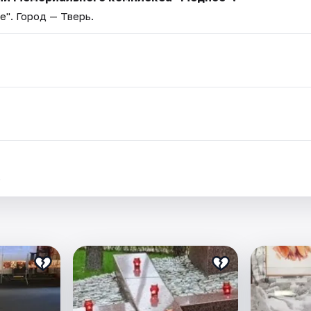
е"
. Город — Тверь.
.