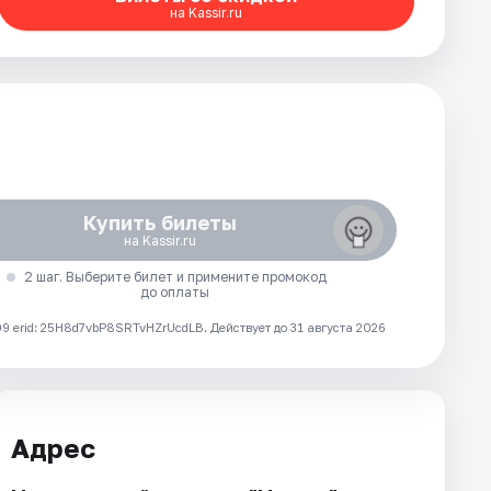
на Kassir.ru
Купить билеты
на Kassir.ru
2 шаг. Выберите билет и примените промокод
до оплаты
 erid: 25H8d7vbP8SRTvHZrUcdLB.
Действует до 31 августа 2026
Адрес