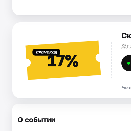
Города
Площадки
Ск
Артисты
П
ПРОМОКОД
17%
Рейтинги
Рекла
О событии