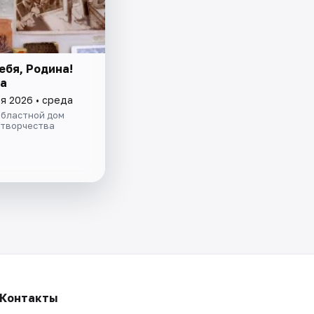
ебя, Родина!
а
я 2026 • среда
областной дом
 творчества
Контакты