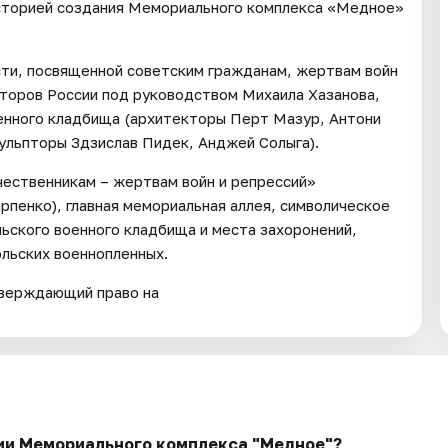
историей создания Мемориального комплекса «Медное»
сти, посвященной советским гражданам, жертвам войн
кторов России под руководством Михаила Хазанова,
оенного кладбища (архитекторы Перт Мазур, Антони
кульпторы Здзислав Пидек, Анджей Солыга).
чественникам – жертвам войн и репрессий»
рпенко), главная мемориальная аллея, символическое
льского военного кладбища и места захоронений,
льских военнопленных.
тверждающий право на
рии Мемориального комплекса "Медное"?