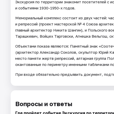
Экскурсия по территории знакомит посетителей с 
и событиями 1930-1950-х годов.
Мемориальный комплекс состоит из двух частей: ча
и репрессий (проект мастерской № 4 Союза архите
главный архитектор Никита Шангин), и Польского в
Тарашкевич, Войцех Тарговски, Агнешка Вельгош, с
Объектами показа являются: Памятный знак «Сооте
(архитектор Александр Соколов, скульптор Юрий Ка
место памяти жертв репрессий, алтарная группа По
окантованные по периметру именными табличками по
При входе обязательно предъявить документ, под
Вопросы и ответы
Где пройдет событие Экскурсия по террито