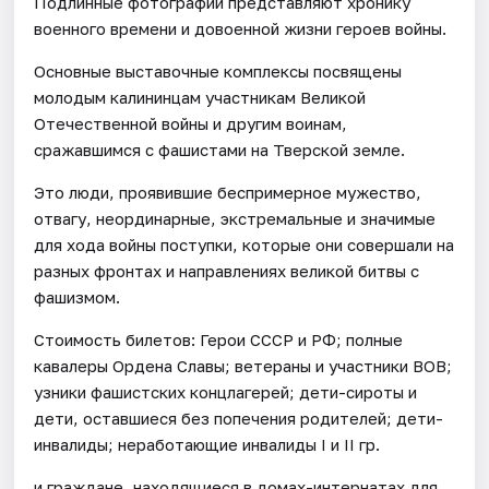
Подлинные фотографии представляют хронику
военного времени и довоенной жизни героев войны.
Основные выставочные комплексы посвящены
молодым калининцам участникам Великой
Отечественной войны и другим воинам,
сражавшимся с фашистами на Тверской земле.
Это люди, проявившие беспримерное мужество,
отвагу, неординарные, экстремальные и значимые
для хода войны поступки, которые они совершали на
разных фронтах и направлениях великой битвы с
фашизмом.
Стоимость билетов: Герои СССР и РФ; полные
кавалеры Ордена Славы; ветераны и участники ВОВ;
узники фашистских концлагерей; дети-сироты и
дети, оставшиеся без попечения родителей; дети-
инвалиды; неработающие инвалиды I и II гр.
и граждане, находящиеся в домах-интернатах для