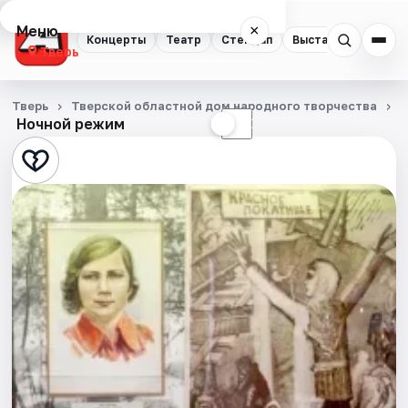
Меню
×
Концерты
Театр
Стендап
Выставки
Квест
Тверь
Концерты
Тверь
Тверской областной дом народного творчества
Ночной режим
☀
☾
Театр
Стендап
Выставки
Квесты
Экскурсии
Спорт
События