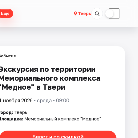
☀
☾
Тверь
Ещё
"
Событие
Экскурсия по территории
Мемориального комплекса
"Медное" в Твери
4 ноября 2026
• среда • 09:00
Город:
Тверь
Площадка:
Мемориальный комплекс "Медное"
Билеты со скидкой