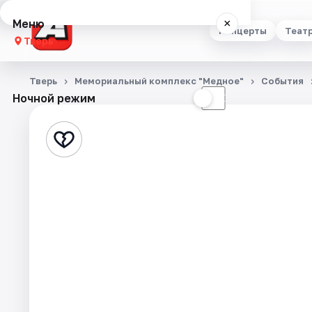
Меню
×
Концерты
Теат
Тверь
Концерты
Тверь
Мемориальный комплекс "Медное"
События
Ночной режим
☀
☾
Театр
Стендап
Выставки
Квесты
Экскурсии
Спорт
События