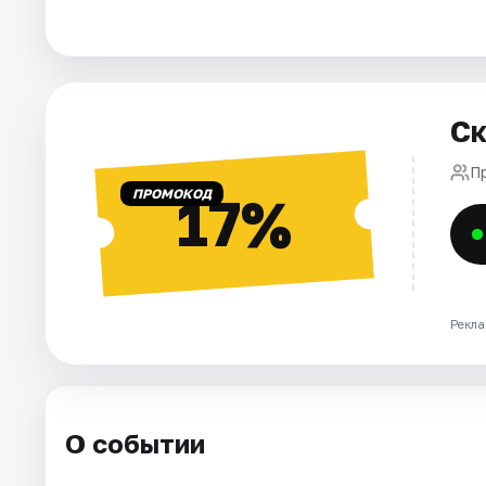
Города
Площадки
Ск
Артисты
П
ПРОМОКОД
17%
Рейтинги
Рекла
О событии