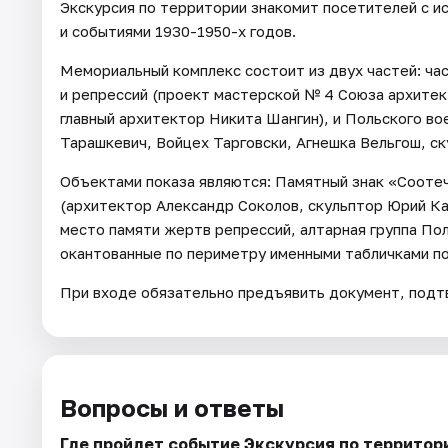
Экскурсия по территории знакомит посетителей с 
и событиями 1930-1950-х годов.
Мемориальный комплекс состоит из двух частей: ча
и репрессий (проект мастерской № 4 Союза архите
главный архитектор Никита Шангин), и Польского в
Тарашкевич, Войцех Тарговски, Агнешка Вельгош, с
Объектами показа являются: Памятный знак «Сооте
(архитектор Александр Соколов, скульптор Юрий Ка
место памяти жертв репрессий, алтарная группа По
окантованные по периметру именными табличками по
При входе обязательно предъявить документ, под
Вопросы и ответы
Где пройдет событие Экскурсия по террито