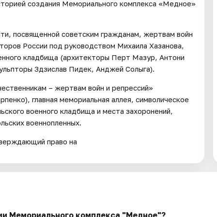
историей создания Мемориального комплекса «Медное»
сти, посвященной советским гражданам, жертвам войн
кторов России под руководством Михаила Хазанова,
оенного кладбища (архитекторы Перт Мазур, Антони
кульпторы Здзислав Пидек, Анджей Солыга).
чественникам – жертвам войн и репрессий»
рпенко), главная мемориальная аллея, символическое
льского военного кладбища и места захоронений,
льских военнопленных.
тверждающий право на
рии Мемориального комплекса "Медное"?