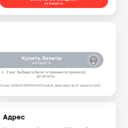
на Kassir.ru
Купить билеты
на Kassir.ru
2 шаг. Выберите билет и примените промокод
до оплаты
 erid: 25H8d7vbP8SRTvHZrUcdLB.
Действует до 31 августа 2026
Адрес