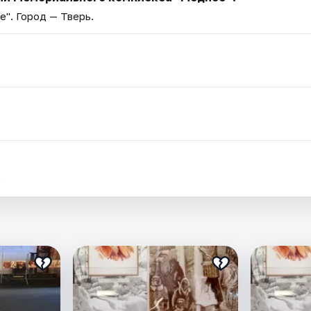
е"
. Город — Тверь.
.