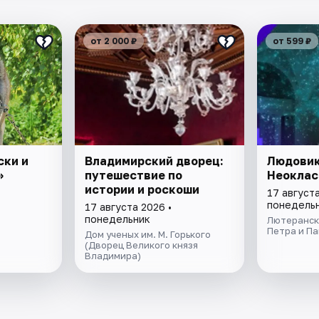
от 2 000 ₽
от 599 ₽
ски и
Владимирский дворец:
Людовик
»
путешествие по
Неоклас
истории и роскоши
17 августа
понедель
17 августа 2026 •
понедельник
Лютеранск
Петра и П
Дом ученых им. М. Горького
(Дворец Великого князя
Владимира)