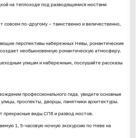
дкой на теплоходе под разводящимися мостами
т совсем по-другому – таинственно и величественно,
кающие перспективы набережных Невы, романтические
о создает необыкновенную романтическую атмосферу.
ешеходным улицам и набережным, послушайте рассказы
вождении профессионального гида, увидите основные
улицы, проспекты, дворцы, памятники архитектуры.
ят прекрасные виды СПб и развод мостов.
аемую 1, 5-часовую ночную экскурсию по Неве на