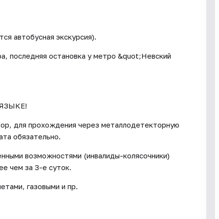
ся автобусная экскурсия).
ора, последняя остановка у метро &quot;Невский
ЯЗЫКЕ!
тор, для прохождения через металлодетекторную
ата обязательно.
енными возможностями (инвалиды-колясочники)
е чем за 3-е суток.
тами, газовыми и пр.