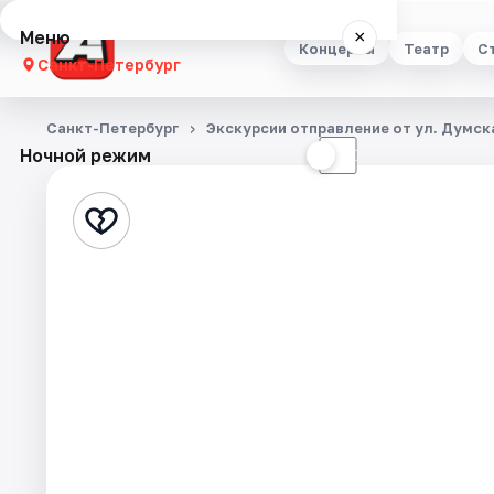
Меню
×
Концерты
Театр
С
Санкт-Петербург
Концерты
Санкт-Петербург
Экскурсии отправление от ул. Думска
Ночной режим
☀
☾
Театр
Стендап
Выставки
Квесты
Экскурсии
Спорт
События