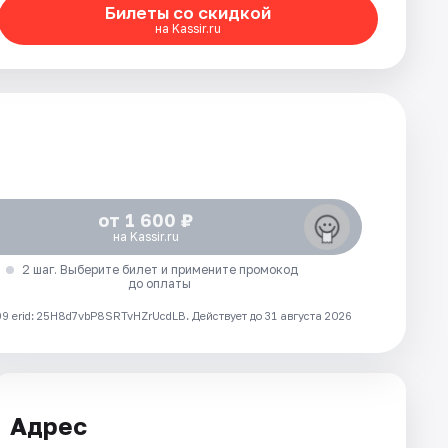
Билеты со скидкой
на Kassir.ru
от 1 600 ₽
на Kassir.ru
2 шаг. Выберите билет и примените промокод
до оплаты
 erid: 25H8d7vbP8SRTvHZrUcdLB.
Действует до 31 августа 2026
Адрес