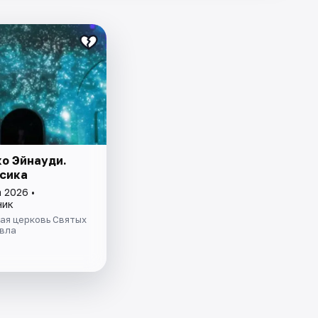
о Эйнауди.
сика
 2026 •
ник
ая церковь Святых
авла