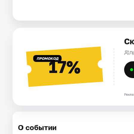
Города
Площадки
Ск
Артисты
П
Рейтинги
ПРОМОКОД
17%
Рекла
О событии