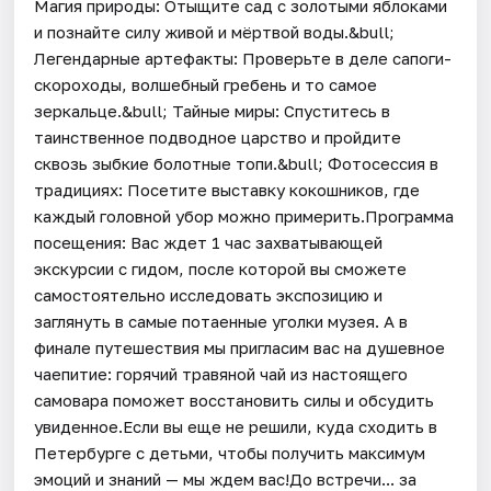
Магия природы: Отыщите сад с золотыми яблоками
и познайте силу живой и мёртвой воды.&bull;
Легендарные артефакты: Проверьте в деле сапоги-
скороходы, волшебный гребень и то самое
зеркальце.&bull; Тайные миры: Спуститесь в
таинственное подводное царство и пройдите
сквозь зыбкие болотные топи.&bull; Фотосессия в
традициях: Посетите выставку кокошников, где
каждый головной убор можно примерить.Программа
посещения: Вас ждет 1 час захватывающей
экскурсии с гидом, после которой вы сможете
самостоятельно исследовать экспозицию и
заглянуть в самые потаенные уголки музея. А в
финале путешествия мы пригласим вас на душевное
чаепитие: горячий травяной чай из настоящего
самовара поможет восстановить силы и обсудить
увиденное.Если вы еще не решили, куда сходить в
Петербурге с детьми, чтобы получить максимум
эмоций и знаний — мы ждем вас!До встречи... за