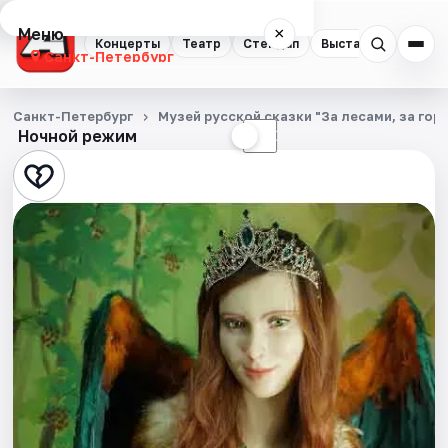
Меню
×
Концерты
Театр
Стендап
Выставки
Квест
Санкт-Петербург
Концерты
Санкт-Петербург
Музей русской сказки "За лесами, за гор
Ночной режим
☀
☾
Театр
Стендап
Выставки
Квесты
Экскурсии
Спорт
События