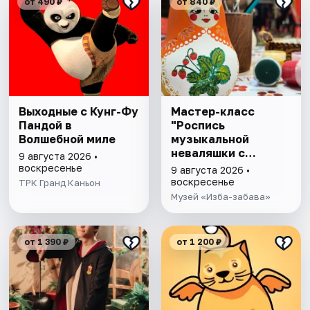
от 490 ₽
от 840 ₽
Выходные с Кунг-Фу
Мастер-класс
Пандой в
"Роспись
Волшебной миле
музыкальной
неваляшки с
9 августа 2026 •
чаепитием"
воскресенье
9 августа 2026 •
воскресенье
ТРК Гранд Каньон
Музей «Изба-забава»
от 1 390 ₽
от 1 200 ₽