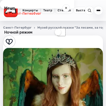
Меню
×
Концерты
Театр
Стендап
Выставки
Квест
Санкт-Петербург
Концерты
Санкт-Петербург
Музей русской сказки "За лесами, за гор
Ночной режим
☀
☾
Театр
Стендап
Выставки
Квесты
Экскурсии
Спорт
События