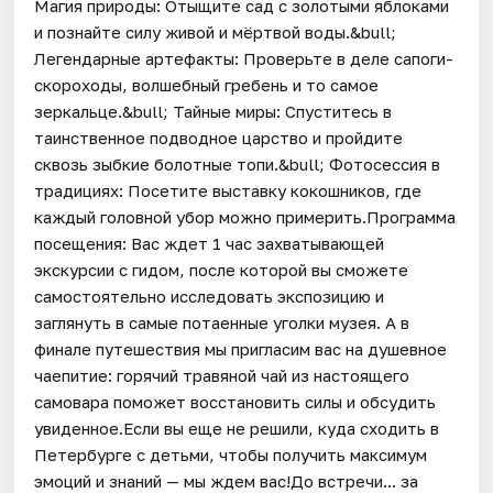
Магия природы: Отыщите сад с золотыми яблоками
и познайте силу живой и мёртвой воды.&bull;
Легендарные артефакты: Проверьте в деле сапоги-
скороходы, волшебный гребень и то самое
зеркальце.&bull; Тайные миры: Спуститесь в
таинственное подводное царство и пройдите
сквозь зыбкие болотные топи.&bull; Фотосессия в
традициях: Посетите выставку кокошников, где
каждый головной убор можно примерить.Программа
посещения: Вас ждет 1 час захватывающей
экскурсии с гидом, после которой вы сможете
самостоятельно исследовать экспозицию и
заглянуть в самые потаенные уголки музея. А в
финале путешествия мы пригласим вас на душевное
чаепитие: горячий травяной чай из настоящего
самовара поможет восстановить силы и обсудить
увиденное.Если вы еще не решили, куда сходить в
Петербурге с детьми, чтобы получить максимум
эмоций и знаний — мы ждем вас!До встречи... за