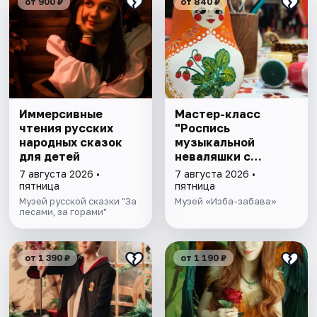
от 900 ₽
от 840 ₽
Иммерсивные
Мастер-класс
чтения русских
"Роспись
народных сказок
музыкальной
для детей
неваляшки с
чаепитием"
7 августа 2026 •
7 августа 2026 •
пятница
пятница
Музей русской сказки "За
Музей «Изба-забава»
лесами, за горами"
от 1 390 ₽
от 1 190 ₽