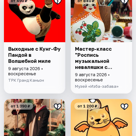
от 490 ₽
от 840 ₽
Выходные с Кунг-Фу
Мастер-класс
Пандой в
"Роспись
Волшебной миле
музыкальной
неваляшки с
9 августа 2026 •
чаепитием"
воскресенье
9 августа 2026 •
воскресенье
ТРК Гранд Каньон
Музей «Изба-забава»
от 1 390 ₽
от 1 200 ₽