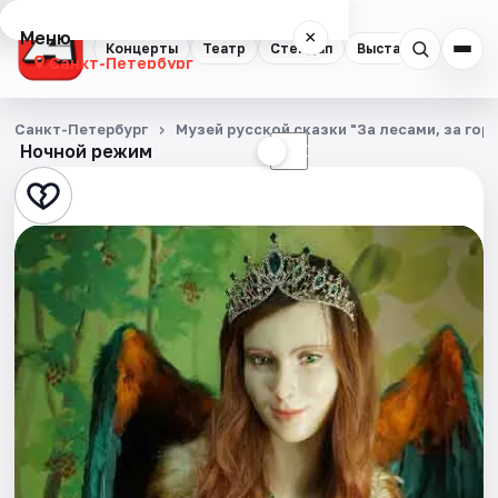
Меню
×
Концерты
Театр
Стендап
Выставки
Квест
Санкт-Петербург
Концерты
Санкт-Петербург
Музей русской сказки "За лесами, за гор
Ночной режим
☀
☾
Театр
Стендап
Выставки
Квесты
Экскурсии
Спорт
События