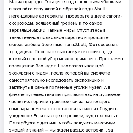
Магия природы: Отыщите сад с золотыми яблоками
и познайте силу живой и мёртвой воды.&bull;
Легендарные артефакты: Проверьте в деле сапоги-
скороходы, волшебный гребень и то самое
зеркальце.&bull; Тайные миры: Спуститесь в
таинственное подводное царство и пройдите
сквозь зыбкие болотные топи.&bull; Фотосессия в
традициях: Посетите выставку кокошников, где
каждый головной убор можно примерить.Программа
посещения: Вас ждет 1 час захватывающей
экскурсии с гидом, после которой вы сможете
самостоятельно исследовать экспозицию и
заглянуть в самые потаенные уголки музея. А в
финале путешествия мы пригласим вас на душевное
чаепитие: горячий травяной чай из настоящего
самовара поможет восстановить силы и обсудить
увиденное.Если вы еще не решили, куда сходить в
Петербурге с детьми, чтобы получить максимум
эмоций и знаний — мы ждем вас!До встречи... за