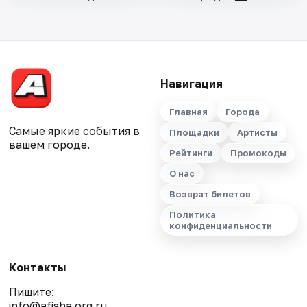
Навигация
Главная
Города
Самые яркие события в
Площадки
Артисты
вашем городе.
Рейтинги
Промокоды
О нас
Возврат билетов
Политика
конфиденциальности
Контакты
Пишите:
info@afisha.org.ru