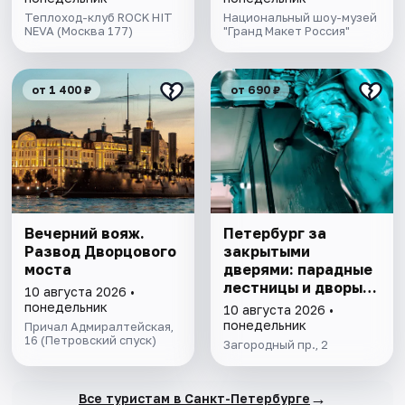
Теплоход-клуб ROCK HIT
Национальный шоу-музей
NEVA (Москва 177)
"Гранд Макет Россия"
от 1 400 ₽
от 690 ₽
Вечерний вояж.
Петербург за
Развод Дворцового
закрытыми
моста
дверями: парадные
лестницы и дворы-
10 августа 2026 •
колодцы
понедельник
10 августа 2026 •
понедельник
Причал Адмиралтейская,
16 (Петровский спуск)
Загородный пр., 2
→
Все туристам в Санкт-Петербурге