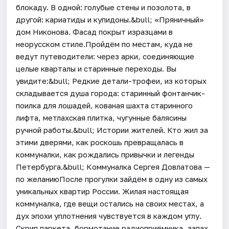
блокаду. В одной: голубые стены и позолота, в
другой: кариатиды и купидоны.&bull; «Пряничный»
дом Никонова. Фасад покрыт изразцами в
неорусском стиле.Пройдём по местам, куда не
ведут путеводители: через арки, соединяющие
целые кварталы и старинные переходы. Вы
увидите:&bull; Редкие детали-трофеи, из которых
складывается душа города: старинный фонтанчик-
поилка для лошадей, кованая шахта старинного
лифта, метлахская плитка, чугунные балясины
ручной работы.&bull; Истории жителей. Кто жил за
этими дверями, как роскошь превращалась в
коммуналки, как рождались привычки и легенды
Петербурга.&bull; Коммуналка Сергея Довлатова —
по желаниюПосле прогулки зайдём в одну из самых
уникальных квартир России. Жилая настоящая
коммуналка, где вещи остались на своих местах, а
дух эпохи уплотнения чувствуется в каждом углу.
Скрип паркета, бормотание радиоприёмника, запах