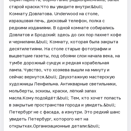
старой краски.Что вы увидите внутри:&bull;
Комнату Довлатова. Underwood на столе,
изразцовая печь, дисковый телефон, полка с
редкими изданиями. В одной комнате собирались
Довлатов и Бродский: здесь до сих пор пахнет кофе
и чернилами.&bull; Комнату, которая была закрыта
десятилетиями. На столе старые фотографии и
выцветшие газеты, под обоями слои начала века, на
тумбе дорожный сундук и редкая корабельная
лампа. Чувство, что хозяева вышли на минуту и
сейчас вернутся.&bull; Двухэтажную мастерскую
художницы Ленфильма. Антикварные светильники,
мольберты, эскизы, краски, лёгкий запах
масла.Кому подойдёт:&bull; Тем, кто хочет попасть
в закрытые пространства города и увидеть.&bull;
Петербург не с фасада, а изнутри. Это редкий шанс
увидеть Петербург, которого нет на
открытках.Организационные детали:&bull;