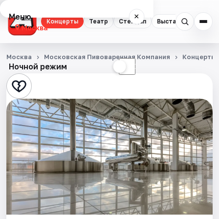
Меню
×
Концерты
Театр
Стендап
Выставки
Квест
Москва
Концерты
Москва
Московская Пивоваренная Компания
Концерты
Ночной режим
☀
☾
Театр
Стендап
Выставки
Квесты
Экскурсии
Спорт
События