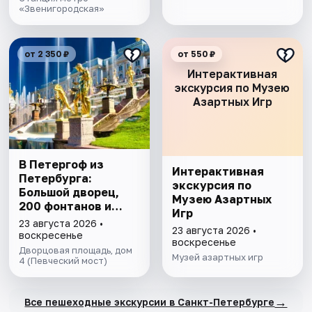
«Звенигородская»
от 2 350 ₽
от 550 ₽
Интерактивная
экскурсия по Музею
Азартных Игр
В Петергоф из
Интерактивная
Петербурга:
экскурсия по
Большой дворец,
Музею Азартных
200 фонтанов и
Игр
морской бриз. Все
23 августа 2026 •
23 августа 2026 •
включено
воскресенье
воскресенье
Дворцовая площадь, дом
Музей азартных игр
4 (Певческий мост)
→
Все пешеходные экскурсии в Санкт-Петербурге