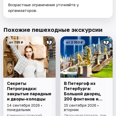
Возрастные ограничения уточняйте у
организаторов.
Похожие пешеходные экскурсии
от 795 ₽
от 2 350 ₽
Секреты
В Петергоф из
Петроградки:
Петербурга:
закрытые парадные
Большой дворец,
и дворы-колодцы
200 фонтанов и
морской бриз. Все
14 сентября 2026 •
15 сентября 2026 •
включено
понедельник
вторник
Каменноостровский
Дворцовая площадь, дом