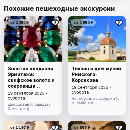
Похожие пешеходные экскурсии
от 2 350 ₽
от 2 950 ₽
Золотая кладовая
Тихвин и дом-музей
Эрмитажа:
Римского-
скифское золото и
Корсакова
сокровища
19 сентября 2026 •
императорской
суббота
19 сентября 2026 •
коллекции
суббота
Автобусные экскурсии (от
м. Дыбенко)
Дворцовая площадь (у
Эрмитажа)
от 1 197 ₽
от 855 ₽