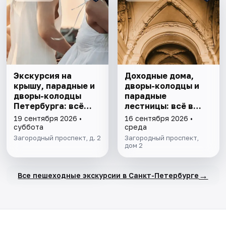
Экскурсия на
Доходные дома,
крышу, парадные и
дворы-колодцы и
дворы-колодцы
парадные
Петербурга: всё
лестницы: всё в
включено
одной прогулке
19 сентября 2026 •
16 сентября 2026 •
суббота
среда
Загородный проспект, д. 2
Загородный проспект,
дом 2
→
Все пешеходные экскурсии в Санкт-Петербурге