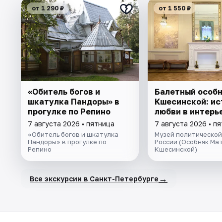
от 1 290 ₽
от 1 550 ₽
«Обитель богов и
Балетный особ
шкатулка Пандоры» в
Кшесинской: ис
прогулке по Репино
любви в интерь
7 августа 2026 • пятница
7 августа 2026 • п
«Обитель богов и шкатулка
Музей политической
Пандоры» в прогулке по
России (Особняк Ма
Репино
Кшесинской)
→
Все экскурсии в Санкт-Петербурге