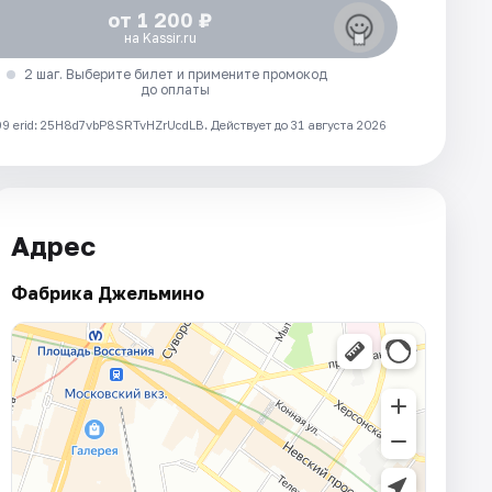
от 1 200 ₽
на Kassir.ru
2 шаг. Выберите билет и примените промокод
до оплаты
 erid: 25H8d7vbP8SRTvHZrUcdLB.
Действует до 31 августа 2026
Адрес
Фабрика Джельмино