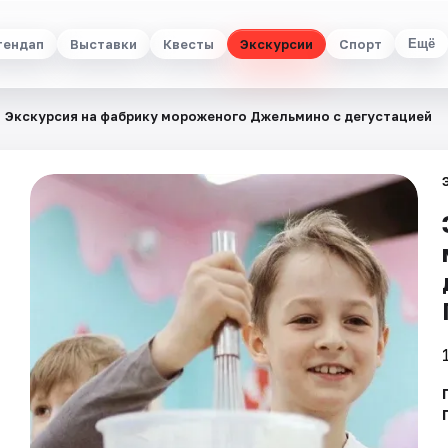
тендап
Выставки
Квесты
Экскурсии
Спорт
Ещё
Экскурсия на фабрику мороженого Джельмино с дегустацией