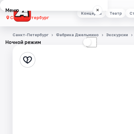
Меню
×
Концерты
Театр
С
Санкт-Петербург
Концерты
Санкт-Петербург
Фабрика Джельмино
Экскурсии
Ночной режим
☀
☾
Театр
Стендап
Выставки
Квесты
Экскурсии
Спорт
События