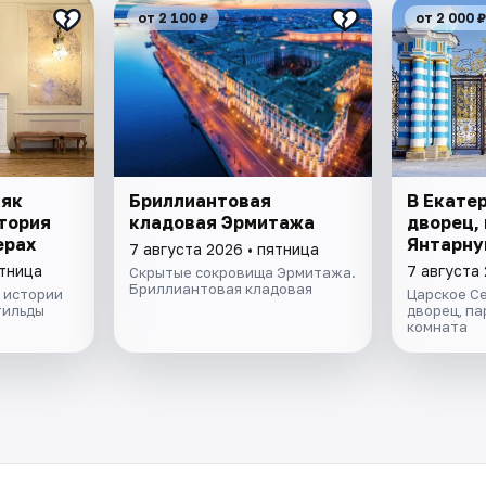
от 2 100 ₽
от 2 000 ₽
няк
Бриллиантовая
В Екате
тория
кладовая Эрмитажа
дворец, 
ерах
Янтарну
7 августа 2026 • пятница
ятница
7 августа 
Скрытые сокровища Эрмитажа.
Бриллиантовая кладовая
 истории
Царское С
тильды
дворец, па
комната