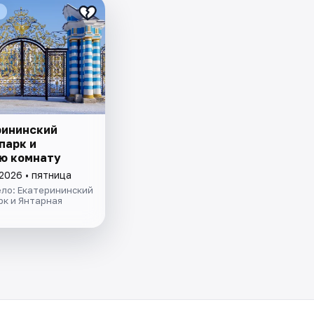
рининский
парк и
ю комнату
2026 • пятница
ело: Екатерининский
рк и Янтарная