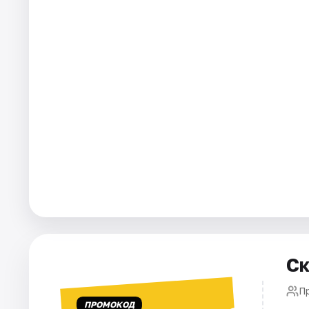
Города
Площадки
Артисты
Рейтинги
Ск
П
ПРОМОКОД