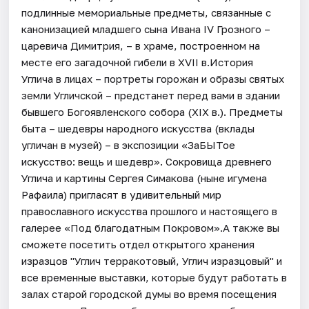
подлинные мемориальные предметы, связанные с
канонизацией младшего сына Ивана IV Грозного –
царевича Димитрия, – в храме, построенном на
месте его загадочной гибели в XVII в.История
Углича в лицах – портреты горожан и образы святых
земли Угличской – предстанет перед вами в здании
бывшего Богоявленского собора (XIX в.). Предметы
быта – шедевры народного искусства (вклады
угличан в музей) – в экспозиции «ЗаБЫТое
искусство: вещь и шедевр». Сокровища древнего
Углича и картины Сергея Симакова (ныне игумена
Рафаила) пригласят в удивительный мир
православного искусства прошлого и настоящего в
галерее «Под благодатным Покровом».А также вы
сможете посетить отдел открытого хранения
изразцов "Углич терракотовый, Углич изразцовый" и
все временные выставки, которые будут работать в
залах старой городской думы во время посещения