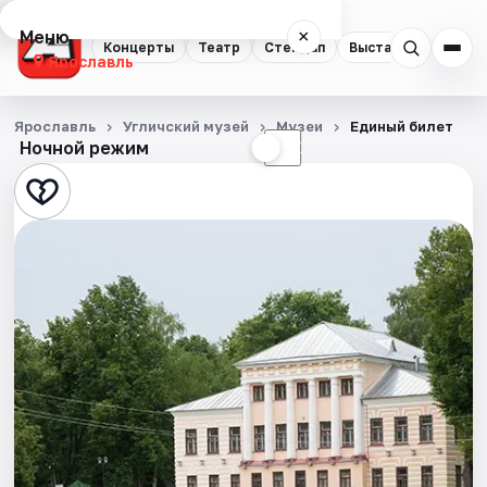
Меню
×
Концерты
Театр
Стендап
Выставки
Квест
Ярославль
Концерты
Ярославль
Угличский музей
Музеи
Единый билет
Ночной режим
☀
☾
Театр
Стендап
Выставки
Квесты
Экскурсии
События