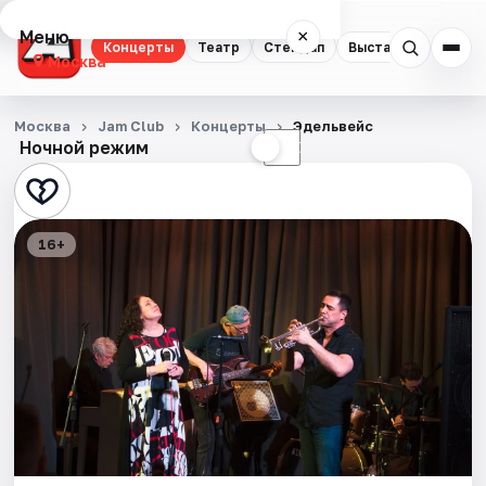
Меню
×
Концерты
Театр
Стендап
Выставки
Квест
Москва
Концерты
Москва
Jam Club
Концерты
Эдельвейс
Ночной режим
☀
☾
Театр
Стендап
16+
Выставки
Квесты
Экскурсии
Спорт
События