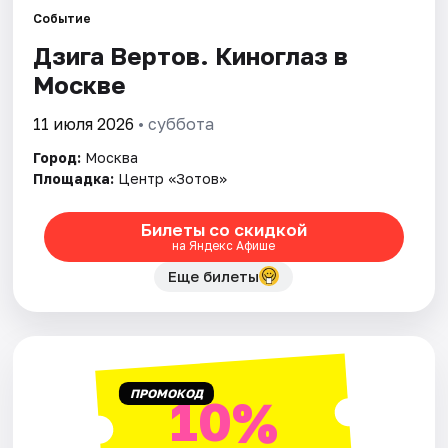
Событие
Дзига Вертов. Киноглаз в
Города
Москве
Площадки
11 июля 2026
• суббота
Артисты
Город:
Москва
Площадка:
Центр «Зотов»
Рейтинги
Билеты со скидкой
на Яндекс Афише
Еще билеты
ПРОМОКОД
10%