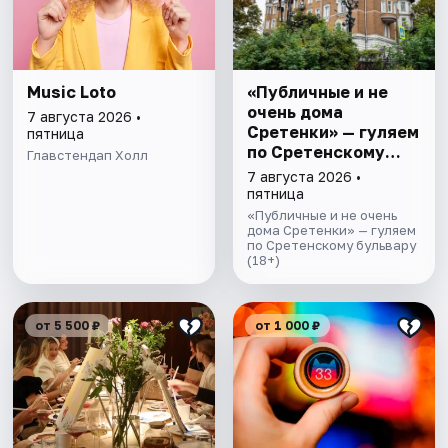
Music Loto
«Публичные и не
очень дома
7 августа 2026 •
Сретенки» — гуляем
пятница
по Сретенскому
Главстендап Холл
бульвару
7 августа 2026 •
пятница
«Публичные и не очень
дома Сретенки» — гуляем
по Сретенскому бульвару
(18+)
от 5 500 ₽
от 1 000 ₽