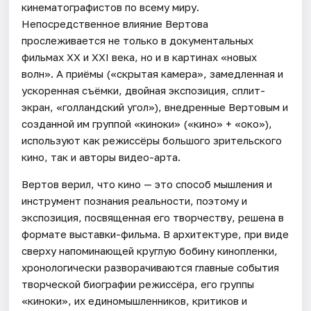
кинематографистов по всему миру.
Непосредственное влияние Вертова
прослеживается не только в документальных
фильмах XX и XXI века, но и в картинах «новых
волн». А приёмы («скрытая камера», замедленная и
ускоренная съёмки, двойная экспозиция, сплит-
экран, «голландский угол»), внедренные Вертовым и
созданной им группой «киноки» («кино» + «око»),
используют как режиссёры большого зрительского
кино, так и авторы видео-арта.
Вертов верил, что кино — это способ мышления и
инструмент познания реальности, поэтому и
экспозиция, посвященная его творчеству, решена в
формате выставки-фильма. В архитектуре, при виде
сверху напоминающей круглую бобину кинопленки,
хронологически разворачиваются главные события
творческой биографии режиссёра, его группы
«киноки», их единомышленников, критиков и