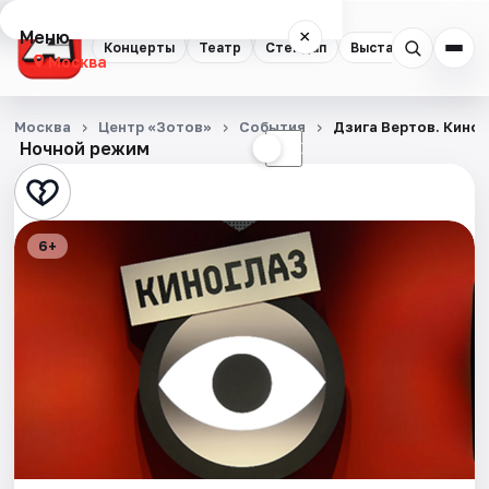
Меню
×
Концерты
Театр
Стендап
Выставки
Квест
Москва
Концерты
Москва
Центр «Зотов»
События
Дзига Вертов. Кино
Ночной режим
☀
☾
Театр
Стендап
6+
Выставки
Квесты
Экскурсии
Спорт
События