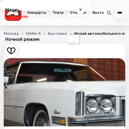
Меню
×
Концерты
Театр
Стендап
Выставки
Квест
Москва
Концерты
Москва
МАМо 9
Выставки
Музей автомобильного мо
Ночной режим
☀
☾
Театр
Стендап
Выставки
Квесты
Экскурсии
Спорт
События