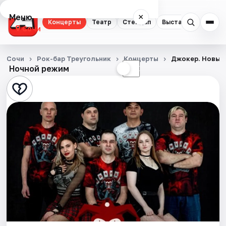
Меню
×
Концерты
Театр
Стендап
Выставки
Квест
Сочи
Концерты
Сочи
Рок-бар Треугольник
Концерты
Джокер. Новый
Ночной режим
☀
☾
Театр
Стендап
Выставки
Квесты
Экскурсии
Спорт
События