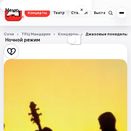
Меню
×
Концерты
Театр
Стендап
Выставки
Квест
Сочи
Концерты
Сочи
ТРЦ Мандарин
Концерты
Джазовые понедельни
Ночной режим
☀
☾
Театр
Стендап
Выставки
Квесты
Экскурсии
Спорт
События