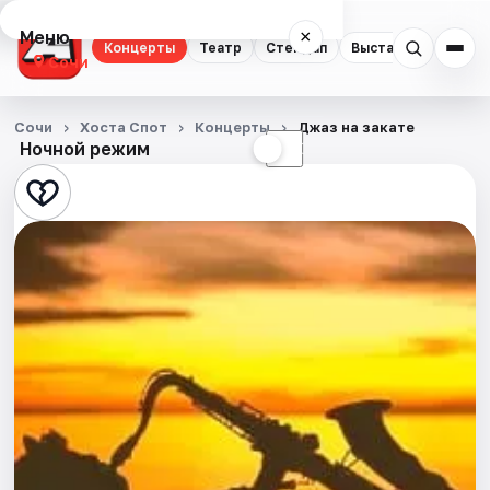
Меню
×
Концерты
Театр
Стендап
Выставки
Квест
Сочи
Концерты
Сочи
Хоста Спот
Концерты
Джаз на закате
Ночной режим
☀
☾
Театр
Стендап
Выставки
Квесты
Экскурсии
Спорт
События