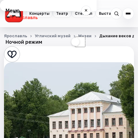
Меню
×
Концерты
Театр
Стендап
Выставки
Квест
Ярославль
Концерты
Ярославль
Угличский музей
Музеи
Дыхание веков др
Ночной режим
☀
☾
Театр
Стендап
Выставки
Квесты
Экскурсии
События