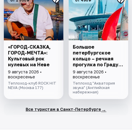
от 1 500 ₽
от 490 ₽
«ГОРОД-СКАЗКА,
Большое
ГОРОД-МЕЧТА»:
петербургское
Культовый рок
кольцо – речная
нулевых на Неве
прогулка пo Граду
на Неве с
9 августа 2026 •
9 августа 2026 •
авторской
воскресенье
воскресенье
экскурсией и живой
Теплоход-клуб ROCK HIT
Теплоход "Акватория
NEVA (Москва 177)
музыкой в тёплом
звука" (Английская
набережная)
салоне теплохода
→
Все туристам в Санкт-Петербурге