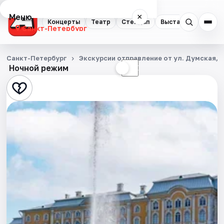
Меню
×
Концерты
Театр
Стендап
Выставки
Квест
Санкт-Петербург
Концерты
Санкт-Петербург
Экскурсии отправление от ул. Думская, д
Ночной режим
☀
☾
Театр
Стендап
Выставки
Квесты
Экскурсии
Спорт
События