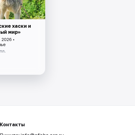
ские хаски и
ый мир»
 2026 •
нье
пл.
Контакты