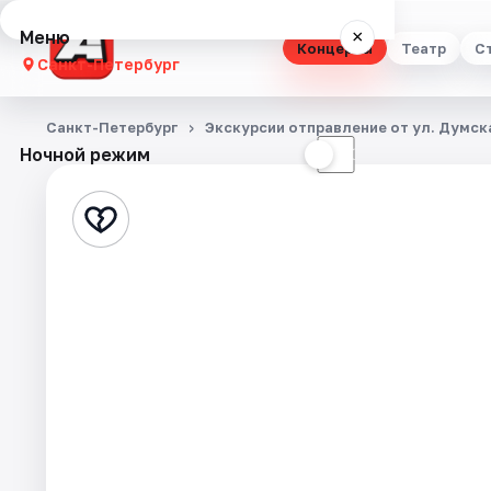
Меню
×
Концерты
Театр
С
Санкт-Петербург
Концерты
Санкт-Петербург
Экскурсии отправление от ул. Думска
Ночной режим
☀
☾
Театр
Стендап
Выставки
Квесты
Экскурсии
Спорт
События