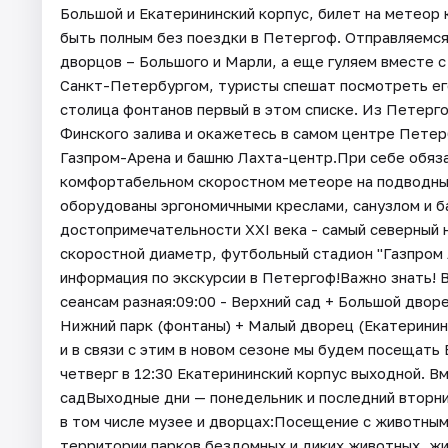
Большой и Екатерининский корпус, билет на метео
быть полным без поездки в Петергоф. Отправляемся
дворцов – Большого и Марли, а еще гуляем вместе с
Санкт-Петербургом, туристы спешат посмотреть ег
столица фонтанов первый в этом списке. Из Петерг
Финского залива и окажетесь в самом центре Петер
Газпром-Арена и башню Лахта-центр.При себе обяза
комфортабельном скоростном метеоре на подводных
оборудованы эргономичными креслами, санузлом и б
достопримечательности XXI века - самый северный 
скоростной диаметр, футбольный стадион "Газпром
информация по экскурсии в Петергоф!Важно знать! 
сеансам разная:09:00 - Верхний сад + Большой двор
Нижний парк (фонтаны) + Малый дворец (Екатеринин
и в связи с этим в новом сезоне мы будем посещать
четверг в 12:30 Екатерининский корпус выходной. В
садВыходные дни — понедельник и последний вторн
в том числе музее и дворцах:Посещение с животным
территории парков бездомных и диких животных, жи