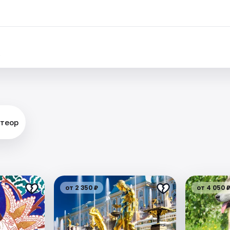
.
етеор
от 2 350 ₽
от 4 050 