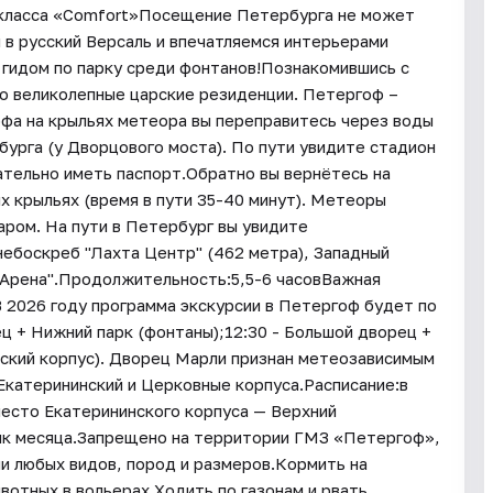
р класса «Comfort»Посещение Петербурга не может
 в русский Версаль и впечатляемся интерьерами
 гидом по парку среди фонтанов!Познакомившись с
о великолепные царские резиденции. Петергоф –
офа на крыльях метеора вы переправитесь через воды
бурга (у Дворцового моста). По пути увидите стадион
тельно иметь паспорт.Обратно вы вернётесь на
 крыльях (время в пути 35-40 минут). Метеоры
аром. На пути в Петербург вы увидите
небоскреб "Лахта Центр" (462 метра), Западный
 Арена".Продолжительность:5,5-6 часовВажная
В 2026 году программа экскурсии в Петергоф будет по
ец + Нижний парк (фонтаны);12:30 - Большой дворец +
ский корпус). Дворец Марли признан метеозависимым
 Екатерининский и Церковные корпуса.Расписание:в
место Екатерининского корпуса — Верхний
ик месяца.Запрещено на территории ГМЗ «Петергоф»,
и любых видов, пород и размеров.Кормить на
вотных в вольерах.Ходить по газонам и рвать