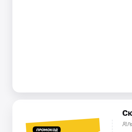
Города
Площадки
Артисты
Рейтинги
Ск
П
ПРОМОКОД