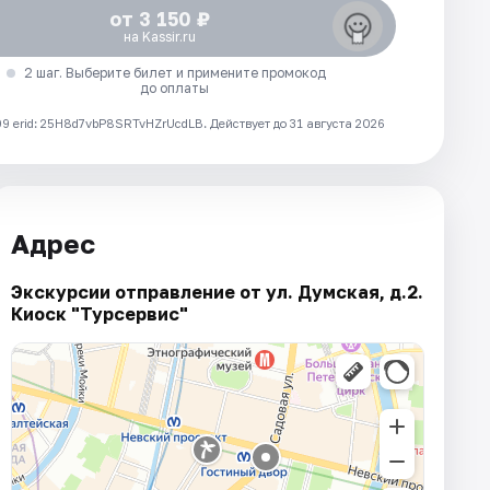
от 3 150 ₽
на Kassir.ru
2 шаг. Выберите билет и примените промокод
до оплаты
 erid: 25H8d7vbP8SRTvHZrUcdLB.
Действует до 31 августа 2026
Адрес
Экскурсии отправление от ул. Думская, д.2.
Киоск "Турсервис"