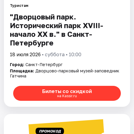
Туристам
"Дворцовый парк.
Города
Исторический парк XVIII-
Площадки
начало XX в." в Санкт-
Петербурге
Артисты
18 июля 2026
• суббота • 10:00
Рейтинги
Город:
Санкт-Петербург
Площадка:
Дворцово-парковый музей-заповедник
Гатчина
Билеты со скидкой
на Kassir.ru
ПРОМОКОД