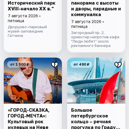
Исторический парк
панорама с высоты
XVIII-начало XX в."
и дворы, парадные и
коммуналка
7 августа 2026 •
пятница
7 августа 2026 •
пятница
Дворцово-парковый
музей-заповедник
Загородный пр. 2,
Гатчина
ориентир напротив кафе
"Люди любят" около
рекламного баннера
от 1 500 ₽
от 490 ₽
«ГОРОД-СКАЗКА,
Большое
ГОРОД-МЕЧТА»:
петербургское
Культовый рок
кольцо – речная
нулевых на Неве
прогулка пo Граду