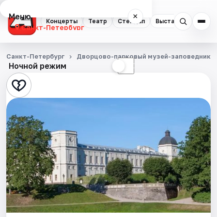
Меню
×
Концерты
Театр
Стендап
Выставки
Квест
Санкт-Петербург
Концерты
Санкт-Петербург
Дворцово-парковый музей-заповедник Г
Ночной режим
☀
☾
Театр
Стендап
Выставки
Квесты
Экскурсии
Спорт
События