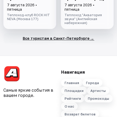
на Неве с
7 августа 2026 •
7 августа 2026 •
авторской
пятница
пятница
экскурсией и живой
Теплоход-клуб ROCK HIT
Теплоход "Акватория
NEVA (Москва 177)
музыкой в тёплом
звука" (Английская
набережная)
салоне теплохода
→
Все туристам в Санкт-Петербурге
Навигация
Главная
Города
Самые яркие события в
Площадки
Артисты
вашем городе.
Рейтинги
Промокоды
О нас
Возврат билетов