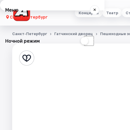
Меню
×
Концерты
Театр
С
Санкт-Петербург
Концерты
Санкт-Петербург
Гатчинский дворец
Пешеходные э
Ночной режим
☀
☾
Театр
Стендап
Выставки
Квесты
Экскурсии
Спорт
События