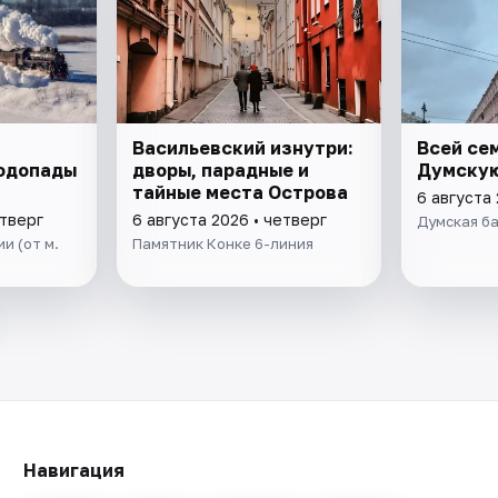
Васильевский изнутри:
Всей се
Водопады
дворы, парадные и
Думску
тайные места Острова
6 августа 
етверг
6 августа 2026 • четверг
Думская б
и (от м.
Памятник Конке 6-линия
Навигация