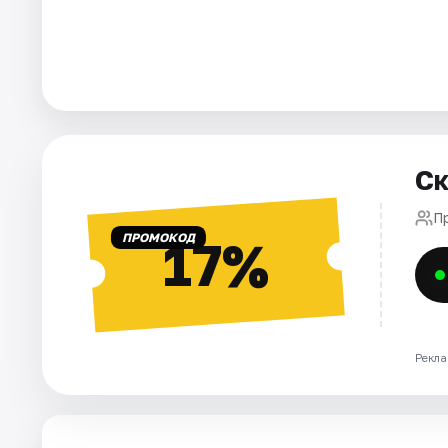
Города
Площадки
Артисты
Ск
Рейтинги
П
ПРОМОКОД
17%
Рекла