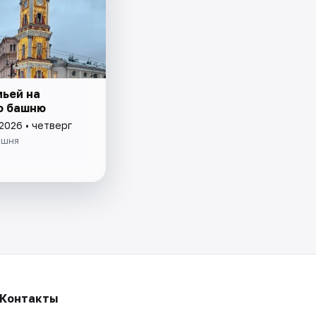
мьей на
ю башню
2026 • четверг
ашня
Контакты