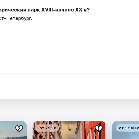
рический парк XVIII-начало XX в?
нкт-Петербург.
.
от 795 ₽
от 1 500 ₽