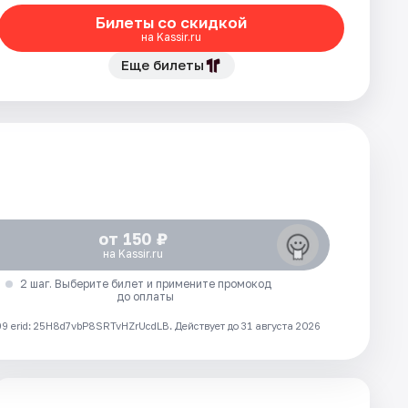
Билеты со скидкой
на Kassir.ru
Еще билеты
от 150 ₽
на Kassir.ru
2 шаг. Выберите билет и примените промокод
до оплаты
 erid: 25H8d7vbP8SRTvHZrUcdLB.
Действует до 31 августа 2026