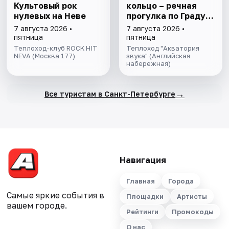
Культовый рок
кольцо – речная
нулевых на Неве
прогулка пo Граду
на Неве с
7 августа 2026 •
7 августа 2026 •
авторской
пятница
пятница
экскурсией и живой
Теплоход-клуб ROCK HIT
Теплоход "Акватория
NEVA (Москва 177)
музыкой в тёплом
звука" (Английская
набережная)
салоне теплохода
→
Все туристам в Санкт-Петербурге
Навигация
Главная
Города
Самые яркие события в
Площадки
Артисты
вашем городе.
Рейтинги
Промокоды
О нас