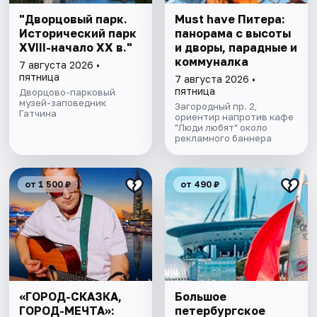
"Дворцовый парк.
Must have Питера:
Исторический парк
панорама с высоты
XVIII-начало XX в."
и дворы, парадные и
коммуналка
7 августа 2026 •
пятница
7 августа 2026 •
пятница
Дворцово-парковый
музей-заповедник
Загородный пр. 2,
Гатчина
ориентир напротив кафе
"Люди любят" около
рекламного баннера
от 1 500 ₽
от 490 ₽
«ГОРОД-СКАЗКА,
Большое
ГОРОД-МЕЧТА»:
петербургское