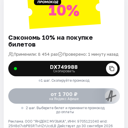
ПРОМОКОД
10%
Сэкономь 10% на покупке
билетов
Применили: 8 454 раз
Проверено: 1 минуту назад
DX749988
Скопировать
1 шаг. Скопируйте промокод
от 1 700 ₽
на Яндекс Афише
2 шаг. Выберите билет и примените промокод
до оплаты
Реклама. ООО "ЯНДЕКС МУЗЫКА", ИНН: 9705121040 erid:
25H8d7vbP8SRTvHZrUcdLB
Действует до 30 сентября 2026