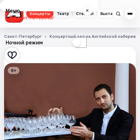
Меню
×
Концерты
Театр
Стендап
Выставки
Квест
Санкт-Петербург
Концерты
Санкт-Петербург
Концертный зал на Английской набережн
Ночной режим
☀
☾
Театр
Стендап
6+
Выставки
Квесты
Экскурсии
Спорт
События