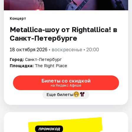
Города
Концерт
Metallica-шоу от Rightallica! в
Площадки
Санкт-Петербурге
Артисты
18 октября 2026
• воскресенье • 20:00
Рейтинги
Город:
Санкт-Петербург
Площадка:
The Right Place
Билеты со скидкой
на Яндекс Афише
Еще билеты
ПРОМОКОД