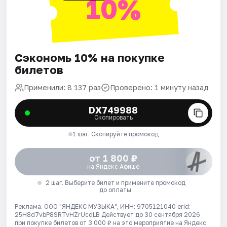
10%
Сэкономь 10% на покупке
билетов
Применили: 8 137 раз
Проверено: 1 минуту назад
DX749988
Скопировать
1 шаг. Скопируйте промокод
от 1 800 ₽
на Яндекс Афише
2 шаг. Выберите билет и примените промокод
до оплаты
Реклама. ООО "ЯНДЕКС МУЗЫКА", ИНН: 9705121040 erid:
25H8d7vbP8SRTvHZrUcdLB
Действует до 30 сентября 2026
при покупке билетов от 3 000 ₽ на это мероприятие на Яндекс