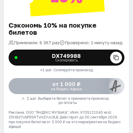
Сэкономь 10% на покупке
билетов
Применили: 8 367 раз
Проверено: 1 минуту назад
DX749988
Скопировать
1 шаг. Скопируйте промокод
от 1 000 ₽
на Яндекс Афише
2 шаг. Выберите билет и примените промокод
до оплаты
Реклама. ООО "ЯНДЕКС МУЗЫКА", ИНН: 9705121040 erid:
25H8d7vbP8SRTvHZrUcdLB
Действует до 30 сентября 2026
при покупке билетов от 3 000 ₽ на это мероприятие на Яндекс
Афише!