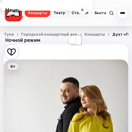
Меню
×
Концерты
Театр
Стендап
Выставки
Квест
Тула
Концерты
Тула
Городской концертный зал
Концерты
Дуэт «Па
Ночной режим
☀
☾
Театр
Стендап
6+
Выставки
Квесты
Экскурсии
Спорт
События