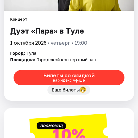
Города
Концерт
Дуэт «Пара» в Туле
Площадки
1 октября 2026
• четверг • 19:00
Артисты
Город:
Тула
Рейтинги
Площадка:
Городской концертный зал
Билеты со скидкой
на Яндекс Афише
Еще билеты
ПРОМОКОД
10%