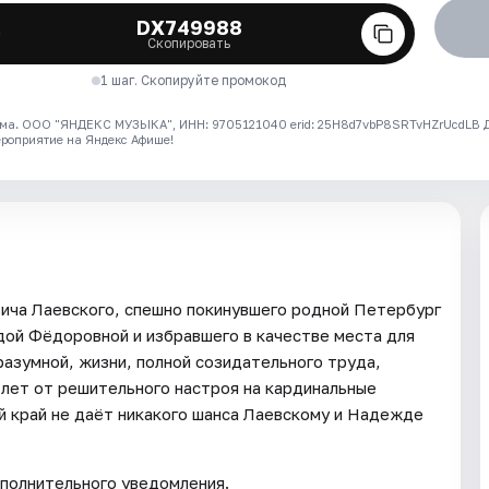
DX749988
Скопировать
1 шаг. Скопируйте промокод
ма. ООО "ЯНДЕКС МУЗЫКА", ИНН: 9705121040 erid: 25H8d7vbP8SRTvHZrUcdLB
ероприятие на Яндекс Афише!
ича Лаевского, спешно покинувшего родной Петербург
ой Фёдоровной и избравшего в качестве места для
разумной, жизни, полной созидательного труда,
 лет от решительного настроя на кардинальные
й край не даёт никакого шанса Лаевскому и Надежде
полнительного уведомления.