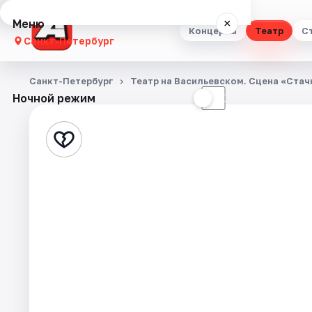
Меню
×
Концерты
Театр
С
Санкт-Петербург
Концерты
Санкт-Петербург
Театр на Васильевском. Сцена «Стач
Ночной режим
☀
☾
Театр
Стендап
Выставки
Квесты
Экскурсии
Спорт
События