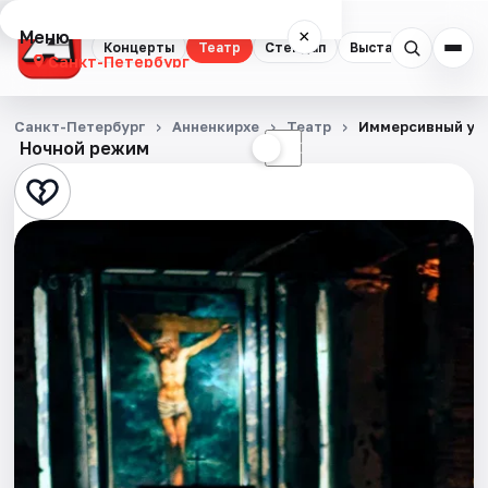
Меню
×
Концерты
Театр
Стендап
Выставки
Квест
Санкт-Петербург
Концерты
Санкт-Петербург
Анненкирхе
Театр
Иммерсивный ужи
Ночной режим
☀
☾
Театр
Стендап
Выставки
Квесты
Экскурсии
Спорт
События