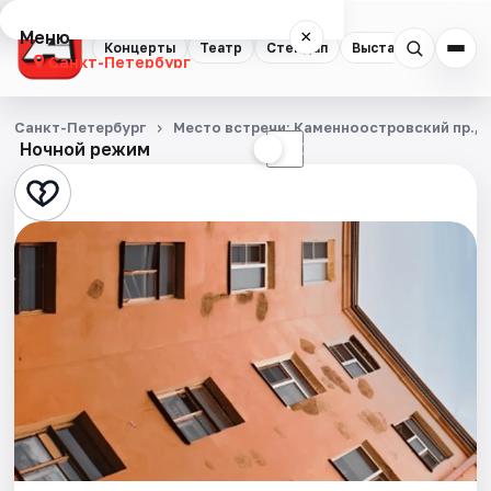
Меню
×
Концерты
Театр
Стендап
Выставки
Квест
Санкт-Петербург
Концерты
Санкт-Петербург
Место встречи: Каменноостровский пр., д.
Ночной режим
☀
☾
Театр
Стендап
Выставки
Квесты
Экскурсии
Спорт
События