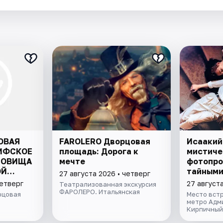
ОВАЯ
FAROLERO Дворцовая
Исаакий
ИФСКОЕ
площадь: Дорога к
мистиче
РОВИЩА
мечте
фотопро
ОЙ
тайными
27 августа 2026 • четверг
колонна
четверг
27 августа
Театрализованная экскурсия
ФАРОЛЕРО. Итальянская
рцовая
Место встр
метро Адм
Кирпичный 