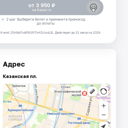
от 3 950 ₽
на Kassir.ru
2 шаг. Выберите билет и примените промокод
до оплаты
 erid: 25H8d7vbP8SRTvHZrUcdLB.
Действует до 31 августа 2026
Адрес
Казанская пл.