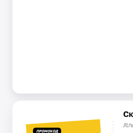
Города
Площадки
Артисты
Рейтинги
Ск
П
ПРОМОКОД