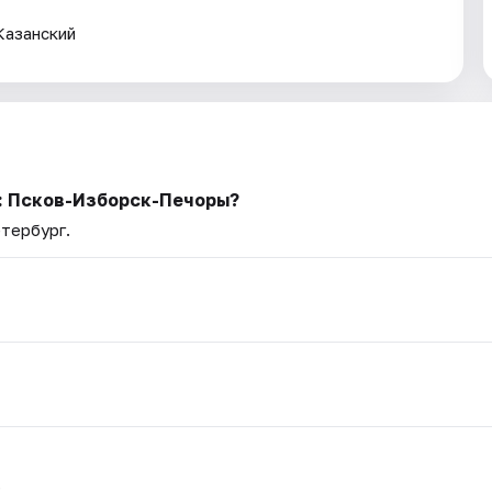
Казанский
и: Псков-Изборск-Печоры?
етербург.
.