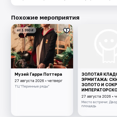
Похожие мероприятия
от 1 390 ₽
Музей Гарри Поттера
ЗОЛОТАЯ КЛАД
ЭРМИТАЖА: СК
27 августа 2026 • четверг
ЗОЛОТО И СОК
ТЦ "Перинные ряды"
ИМПЕРАТОРСК
КОЛЛЕКЦИИ
27 августа 2026 • 
Место встречи: Дво
площадь