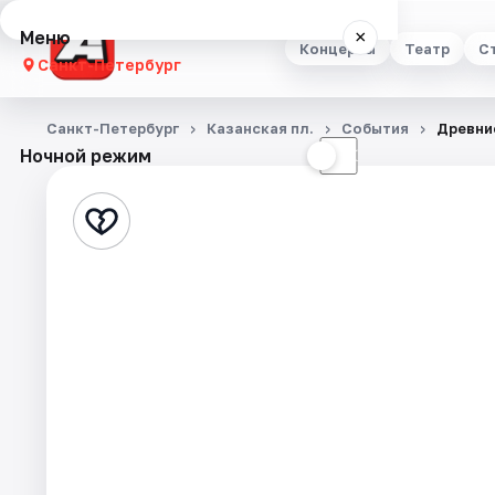
Меню
×
Концерты
Театр
С
Санкт-Петербург
Концерты
Санкт-Петербург
Казанская пл.
События
Древни
Ночной режим
☀
☾
Театр
Стендап
Выставки
Квесты
Экскурсии
Спорт
События