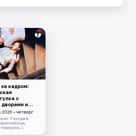
 за кадром:
ская
гулка с
 дворами и
дой
 2026 • четверг
ечи: У входа в
иралтейская,
переулок, 1