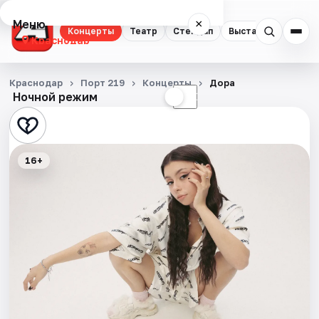
Меню
×
Концерты
Театр
Стендап
Выставки
Квест
Краснодар
Концерты
Краснодар
Порт 219
Концерты
Дора
Ночной режим
☀
☾
Театр
Стендап
16+
Выставки
Квесты
Экскурсии
Спорт
События