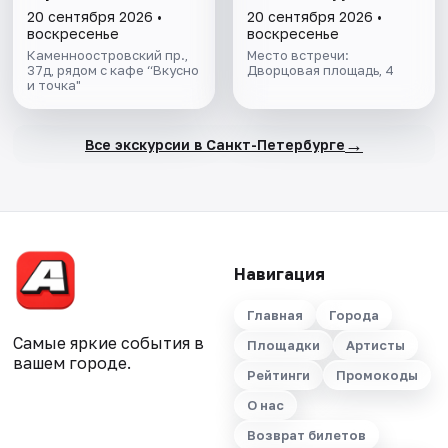
редкости
ФИНСКОГО ЗАЛИВА.
20 сентября 2026 •
20 сентября 2026 •
ВСЁ ВКЛЮЧЕНО
воскресенье
воскресенье
Каменноостровский пр.,
Место встречи:
37д, рядом с кафе “Вкусно
Дворцовая площадь, 4
и точка"
→
Все экскурсии в Санкт-Петербурге
Навигация
Главная
Города
Самые яркие события в
Площадки
Артисты
вашем городе.
Рейтинги
Промокоды
О нас
Возврат билетов