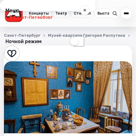
Меню
×
Концерты
Театр
Стендап
Выставки
Квест
Санкт-Петербург
Концерты
Санкт-Петербург
Музей-квартира Григория Распутина
Э
Ночной режим
☀
☾
Театр
Стендап
Выставки
Квесты
Экскурсии
Спорт
События