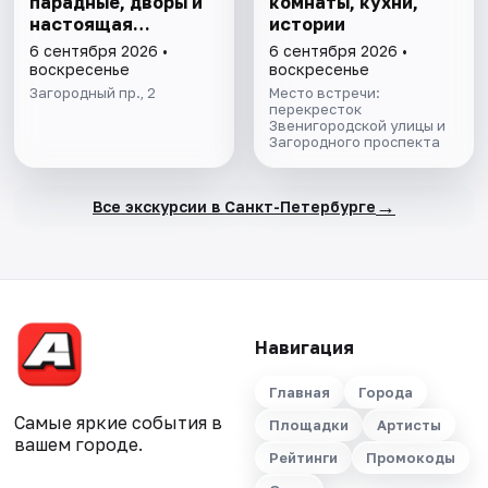
парадные, дворы и
комнаты, кухни,
настоящая
истории
коммуналка
6 сентября 2026 •
6 сентября 2026 •
воскресенье
воскресенье
Загородный пр., 2
Место встречи:
перекресток
Звенигородской улицы и
Загородного проспекта
→
Все экскурсии в Санкт-Петербурге
Навигация
Главная
Города
Самые яркие события в
Площадки
Артисты
вашем городе.
Рейтинги
Промокоды