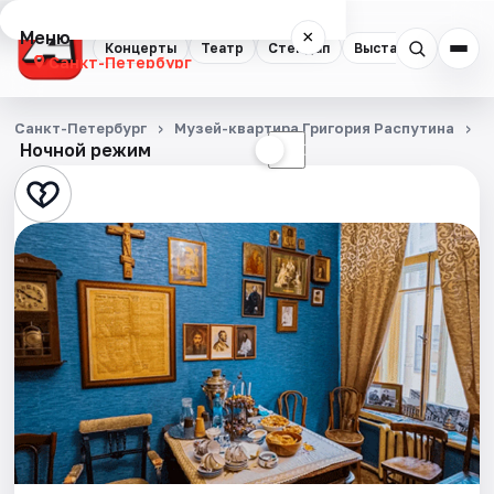
Меню
×
Концерты
Театр
Стендап
Выставки
Квест
Санкт-Петербург
Концерты
Санкт-Петербург
Музей-квартира Григория Распутина
Э
Ночной режим
☀
☾
Театр
Стендап
Выставки
Квесты
Экскурсии
Спорт
События