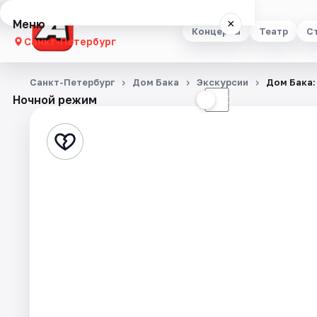
Меню
×
Концерты
Театр
С
Санкт-Петербург
Концерты
Санкт-Петербург
Дом Бака
Экскурсии
Дом Бака:
Ночной режим
☀
☾
Театр
Стендап
Выставки
Квесты
Экскурсии
Спорт
События