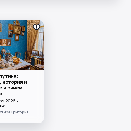
путина:
, история и
е в синем
е
ря 2026 •
нье
ртира Григория