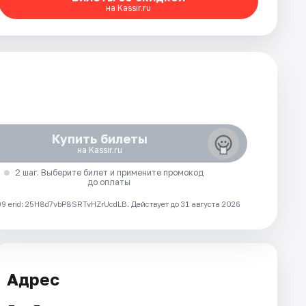
на Kassir.ru
Купить билеты
на Kassir.ru
2 шаг. Выберите билет и примените промокод
до оплаты
 erid: 25H8d7vbP8SRTvHZrUcdLB.
Действует до 31 августа 2026
Адрес