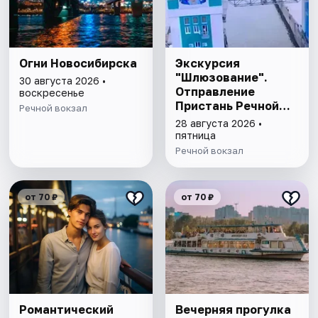
Огни Новосибирска
Экскурсия
"Шлюзование".
30 августа 2026 •
Отправление
воскресенье
Пристань Речной
Речной вокзал
вокзал - Прибытие
28 августа 2026 •
Аванпорт
пятница
Речной вокзал
от 70 ₽
от 70 ₽
Романтический
Вечерняя прогулка