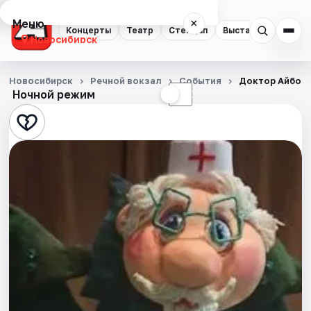
Меню
×
Концерты
Театр
Стендап
Выставки
Квест
Новосибирск
Концерты
Новосибирск
Речной вокзал
События
Доктор Айболи
Ночной режим
☀
☾
Театр
Стендап
Выставки
Квесты
Экскурсии
Спорт
События