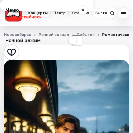
Меню
×
Концерты
Театр
Стендап
Выставки
Квест
Новосибирск
Концерты
Новосибирск
Речной вокзал
События
Романтический
Ночной режим
☀
☾
Театр
Стендап
Выставки
Квесты
Экскурсии
Спорт
События