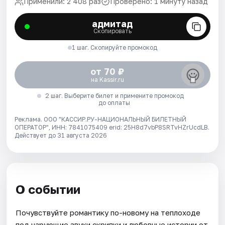
Применили: 2 408 раз
Проверено: 1 минуту назад
адмитад
Скопировать
1 шаг. Скопируйте промокод
от 70 ₽
на Kassir.ru
2 шаг. Выберите билет и примените промокод
до оплаты
Реклама. ООО "КАССИР.РУ-НАЦИОНАЛЬНЫЙ БИЛЕТНЫЙ
ОПЕРАТОР", ИНН: 7841075409 erid: 25H8d7vbP8SRTvHZrUcdLB.
Действует до 31 августа 2026
О событии
Почувствуйте романтику по-новому на теплоходе
под чарующие звуки скрипки и любовные истории от