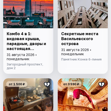
Комбо 4 в 1:
Секретные места
видовая крыша,
Васильевского
парадные, дворы и
острова
настоящая
31 августа 2026 •
коммуналка
понедельник
31 августа 2026 •
понедельник
Памятник Конке 6-линия
Загородный проспект,
дом 2
от 1 500 ₽
от 3 590 ₽