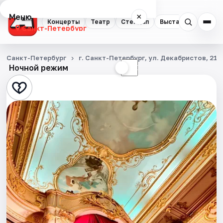
Меню
×
Концерты
Театр
Стендап
Выставки
Квест
Санкт-Петербург
Концерты
Санкт-Петербург
г. Санкт-Петербург, ул. Декабристов, 21а
Ночной режим
☀
☾
Театр
Стендап
Выставки
Квесты
Экскурсии
Спорт
События